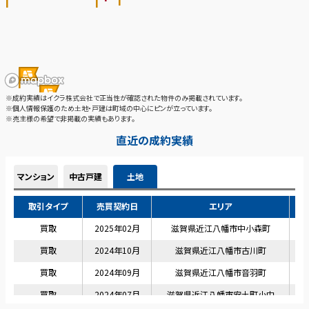
※成約実績はイクラ株式会社で正当性が確認された物件のみ掲載されています。
※個人情報保護のため土地・戸建は町域の中心にピンが立っています。
※売主様の希望で非掲載の実績もあります。
直近の成約実績
マンション
中古戸建
土地
取引タイプ
売買契約日
エリア
買取
2025年02月
滋賀県近江八幡市中小森町
買取
2024年10月
滋賀県近江八幡市古川町
買取
2024年09月
滋賀県近江八幡市音羽町
買取
2024年07月
滋賀県近江八幡市安土町小中