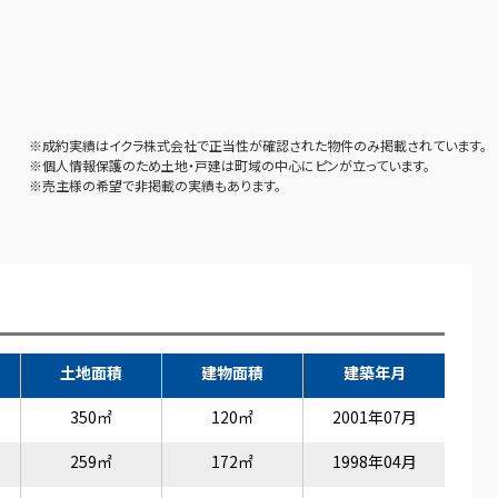
※成約実績はイクラ株式会社で正当性が確認された物件のみ掲載されています。
※個人情報保護のため土地・戸建は町域の中心にピンが立っています。
※売主様の希望で非掲載の実績もあります。
土地面積
建物面積
建築年月
350㎡
120㎡
2001年07月
259㎡
172㎡
1998年04月