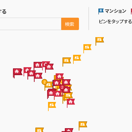
マンション
する
ピンをタップす
検索
2
2
2
2