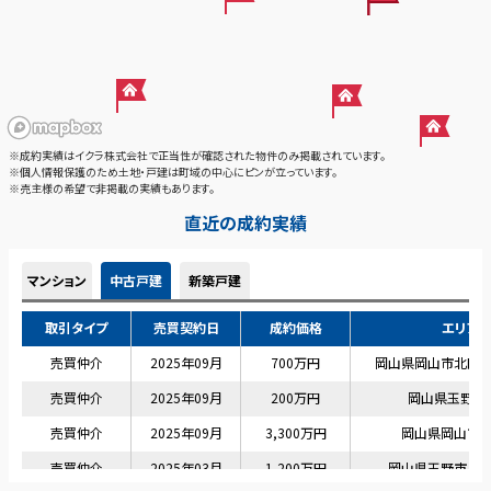
※成約実績はイクラ株式会社で正当性が確認された物件のみ掲載されています。
※個人情報保護のため土地・戸建は町域の中心にピンが立っています。
※売主様の希望で非掲載の実績もあります。
直近の成約実績
マンション
中古戸建
新築戸建
取引タイプ
売買契約日
成約価格
エリア
売買仲介
2025年09月
700万円
岡山県岡山市北区
売買仲介
2025年09月
200万円
岡山県玉野市
売買仲介
2025年09月
3,300万円
岡山県岡山市
売買仲介
2025年03月
1,200万円
岡山県玉野市八