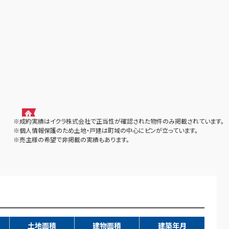
※成約実績はイクラ株式会社で正当性が確認された物件のみ掲載されています。
※個人情報保護のため土地・戸建は町域の中心にピンが立っています。
※売主様の希望で非掲載の実績もあります。
土地面積
建物面積
建築年月