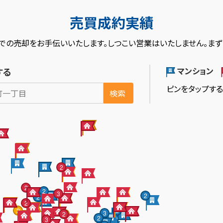
売買成約実績
での売却をお手伝いいたします。しつこい営業はいたしません。まず
マンション
する
ピンをタップす
検索
2
2
2
3
2
2
2
2
3
3
2
2
2
3