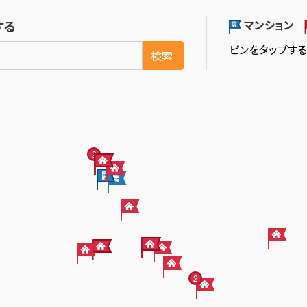
マンション
する
ピンをタップす
検索
2
2