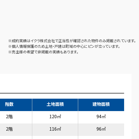
※成約実績はイクラ株式会社で正当性が確認された物件のみ掲載されています。
※個人情報保護のため土地・戸建は町域の中心にピンが立っています。
※売主様の希望で非掲載の実績もあります。
階数
土地面積
建物面積
2階
120㎡
94㎡
2階
116㎡
96㎡