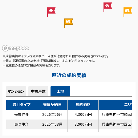
※成約実績はイクラ株式会社で正当性が確認された物件のみ掲載されています。
※個人情報保護のため土地・戸建は町域の中心にピンが立っています。
※売主様の希望で非掲載の実績もあります。
直近の成約実績
マンション
中古戸建
土地
取引タイプ
売買契約日
成約価格
エリア
売買仲介
2026年06月
4,300万円
兵庫県神戸市須磨区
売り仲介
2025年08月
3,900万円
兵庫県神戸市西区美
売り仲介
2025年06月
14,900万円
兵庫県神戸市西区南