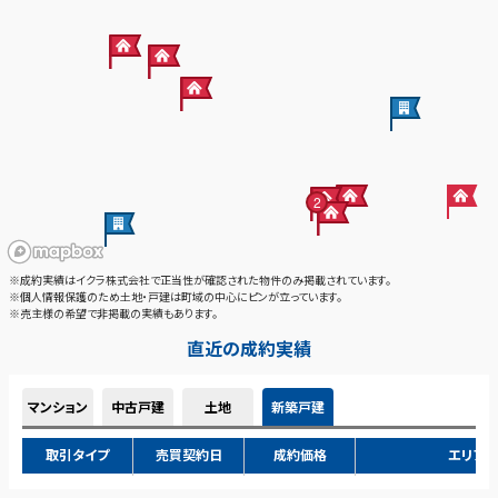
2
※成約実績はイクラ株式会社で正当性が確認された物件のみ掲載されています。
※個人情報保護のため土地・戸建は町域の中心にピンが立っています。
※売主様の希望で非掲載の実績もあります。
直近の成約実績
マンション
中古戸建
土地
新築戸建
取引タイプ
売買契約日
成約価格
エリア
売買仲介
2026年07月
3,000万円
愛知県名古屋市南区