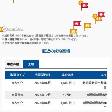
2
2
※成約実績はイクラ株式会社で正当性が確認された物件のみ掲載されています。
※個人情報保護のため土地・戸建は町域の中心にピンが立っています。
※売主様の希望で非掲載の実績もあります。
直近の成約実績
中古戸建
土地
取引タイプ
売買契約日
成約価格
エリア
売り仲介
2026年06月
1,600万円
新潟県新潟市秋葉区
目
売買仲介
2025年12月
50万円
新潟県新潟市秋葉
売り仲介
2025年06月
1,000万円
新潟県新潟市秋葉区
目